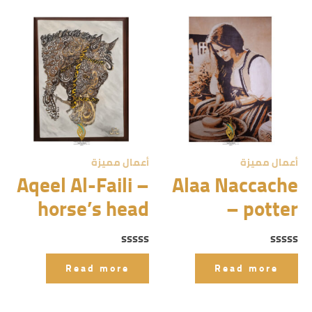
5
5
أعمال مميزة
أعمال مميزة
Aqeel Al-Faili –
Alaa Naccache
horse’s head
– potter
Rated
Rated
0
0
Read more
Read more
out
out
of
of
5
5