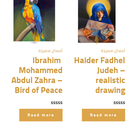
أعمال مميزة
أعمال مميزة
Ibrahim
Haider Fadhel
Mohammed
Judeh –
Abdul Zahra –
realistic
Bird of Peace
drawing
Rated
Rated
0
0
Read more
Read more
out
out
of
of